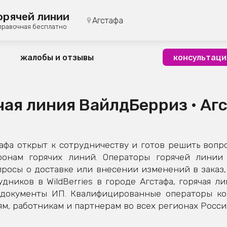
орячей линии
Агстафа
правочная бесплатно
жалобы и отзывы
консультаци
чая линия ВайлдБерриз • Аг
фа открыт к сотрудничеству и готов решить вопр
фонам горячих линий. Операторы горячей линии 
росы о доставке или внесении изменений в заказ,
дников в WildBerries в городе Агстафа, горячая л
 документы ИП. Квалифицированные операторы к
м, работникам и партнерам во всех регионах Росси