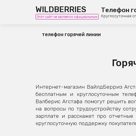
WILDBERRIES
Телефон г
Круглосуточная с
Этот сайт не является официальным
телефон горячей линии
Горя
Интернет-магазин ВайлдБерриз Агста
бесплатным и круглосуточным теле
Валберис Агстафа помогут решить воп
на вопросы по трудоустройству сотру
зарплате и расскажет про отчетные
круглосуточную поддержку покупателя