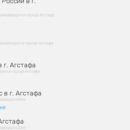
России в г.
айлдБерриз в городе Агстафа:
йлдБерриз в городе Агстафа:
 г. Агстафа
из в городе Агстафа:
 в г. Агстафа
Берриз {title:
вке
 Агстафа
Берриз {title: