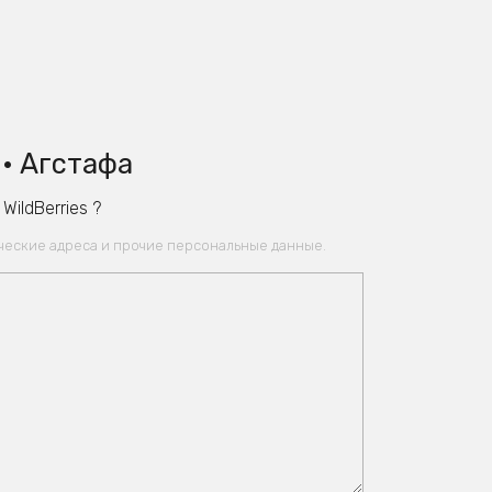
• Агстафа
ildBerries ?
ические адреса и прочие персональные данные.