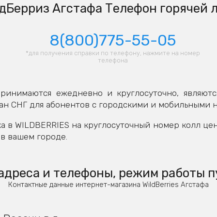
дБерриз Агстафа Телефон горячей 
8(800)775-55-05
*для получения справки по телефону, нажмите на номер
телефона
ринимаются ежедневно и круглосуточно, являютс
ан СНГ для абонентов с городскими и мобильными 
а в WILDBERRIES на круглосуточный номер колл це
в вашем городе.
адреса и телефоны, режим работы п
Контактные данные интернет-магазина WildBerries Агстафа