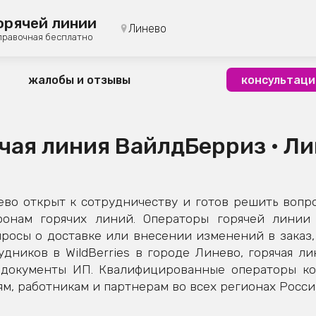
орячей линии
Линево
правочная бесплатно
жалобы и отзывы
консультаци
чая линия ВайлдБерриз • Л
во открыт к сотрудничеству и готов решить вопро
фонам горячих линий. Операторы горячей линии 
росы о доставке или внесении изменений в заказ, 
дников в WildBerries в городе Линево, горячая л
е документы ИП. Квалифицированные операторы к
м, работникам и партнерам во всех регионах Росси