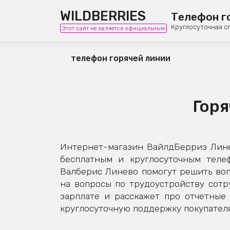
WILDBERRIES
Телефон г
Круглосуточная с
Этот сайт не является официальным
телефон горячей линии
Горя
Интернет-магазин ВайлдБерриз Лине
бесплатным и круглосуточным теле
Валберис Линево помогут решить воп
на вопросы по трудоустройству сотру
зарплате и расскажет про отчетны
круглосуточную поддержку покупателя