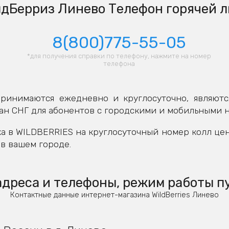
дБерриз Линево Телефон горячей 
8(800)775-55-05
*для получения справки по телефону, нажмите на номер
телефона
ринимаются ежедневно и круглосуточно, являютс
ан СНГ для абонентов с городскими и мобильными 
а в WILDBERRIES на круглосуточный номер колл це
в вашем городе.
дреса и телефоны, режим работы п
Контактные данные интернет-магазина WildBerries Линево