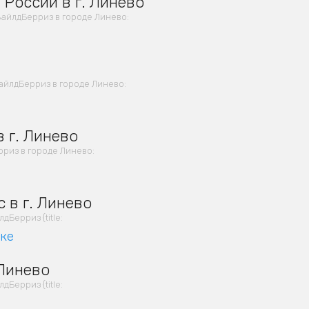
 России в г. Линево
айлдБерриз в городе Линево:
айлдБерриз в городе Линево:
 г. Линево
риз в городе Линево:
 в г. Линево
Берриз {title:
вке
 Линево
Берриз {title: