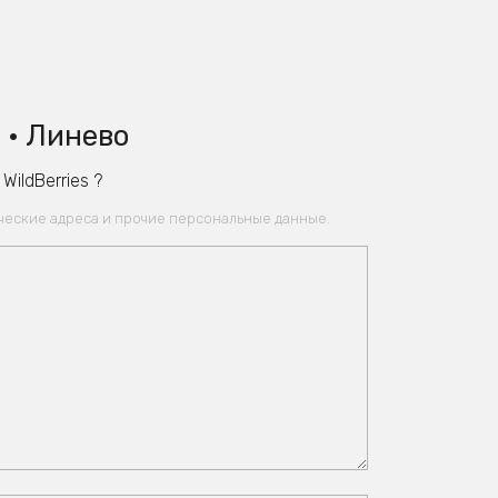
 • Линево
ildBerries ?
ические адреса и прочие персональные данные.