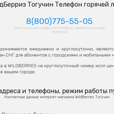
дБерриз Тогучин Телефон горячей 
8(800)775-55-05
*для получения справки по телефону, нажмите на номер
телефона
ринимаются ежедневно и круглосуточно, являютс
ан СНГ для абонентов с городскими и мобильными 
а в WILDBERRIES на круглосуточный номер колл це
в вашем городе.
адреса и телефоны, режим работы п
Контактные данные интернет-магазина WildBerries Тогучин