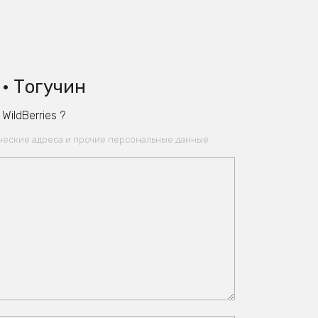
• Тогучин
ildBerries ?
ические адреса и прочие персональные данные.