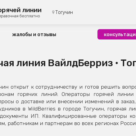
орячей линии
Тогучин
правочная бесплатно
жалобы и отзывы
консультаци
чая линия ВайлдБерриз • То
ин открыт к сотрудничеству и готов решить вопр
фонам горячих линий. Операторы горячей линии 
росы о доставке или внесении изменений в заказ,
дников в WildBerries в городе Тогучин, горячая л
 документы ИП. Квалифицированные операторы к
м, работникам и партнерам во всех регионах Росси