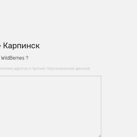
• Карпинск
ildBerries ?
ические адреса и прочие персональные данные.