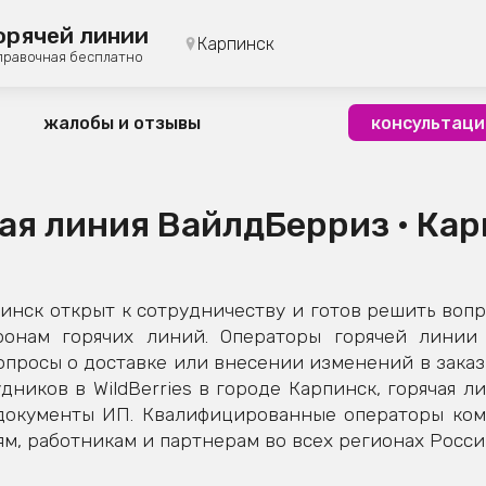
орячей линии
Карпинск
правочная бесплатно
жалобы и отзывы
консультаци
ая линия ВайлдБерриз • Ка
нск открыт к сотрудничеству и готов решить вопр
фонам горячих линий. Операторы горячей линии 
просы о доставке или внесении изменений в заказ,
дников в WildBerries в городе Карпинск, горячая л
 документы ИП. Квалифицированные операторы ко
м, работникам и партнерам во всех регионах Росси