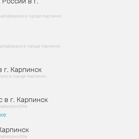
России в г.
айлдБерриз в городе Карпинск:
айлдБерриз в городе Карпинск:
 г. Карпинск
риз в городе Карпинск:
 в г. Карпинск
Берриз {title:
вке
 Карпинск
Берриз {title: