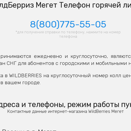
лдБерриз Мегет Телефон горячей л
8(800)775-55-05
*для получения справки по телефону, нажмите на номер
телефона
ринимаются ежедневно и круглосуточно, являютс
ан СНГ для абонентов с городскими и мобильными 
а в WILDBERRIES на круглосуточный номер колл це
в вашем городе.
дреса и телефоны, режим работы пу
Контактные данные интернет-магазина WildBerries Мегет