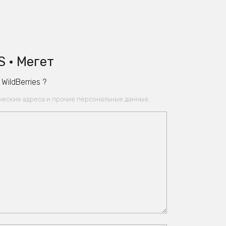
 • Мегет
ildBerries ?
ические адреса и прочие персональные данные.