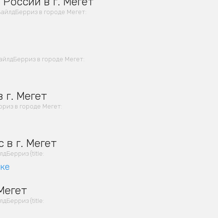
России в г. Мегет
айлдБерриз в городе Мегет:
айлдБерриз в городе Мегет:
 г. Мегет
риз в городе Мегет:
 в г. Мегет
Берриз {title:
вке
Мегет
Берриз {title: