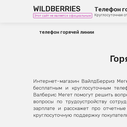
WILDBERRIES
Телефон г
Круглосуточная с
Этот сайт не является официальным
телефон горячей линии
Гор
Интернет-магазин ВайлдБерриз Меге
бесплатным и круглосуточным теле
Валберис Мегет помогут решить вопро
вопросы по трудоустройству сотруд
зарплате и расскажет про отчетны
круглосуточную поддержку покупателя