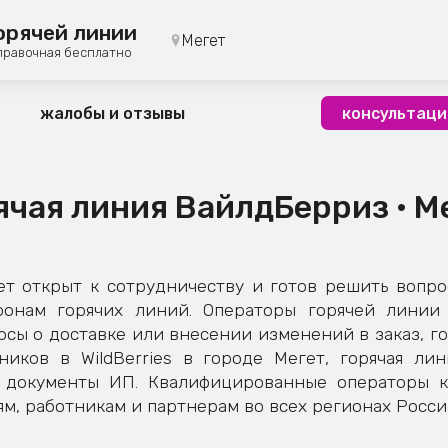
орячей линии
Мегет
правочная бесплатно
жалобы и отзывы
консультаци
ячая линия ВайлдБерриз • М
т открыт к сотрудничеству и готов решить вопро
фонам горячих линий. Операторы горячей линии 
сы о доставке или внесении изменений в заказ, го
ников в WildBerries в городе Мегет, горячая лин
е документы ИП. Квалифицированные операторы 
м, работникам и партнерам во всех регионах Росси