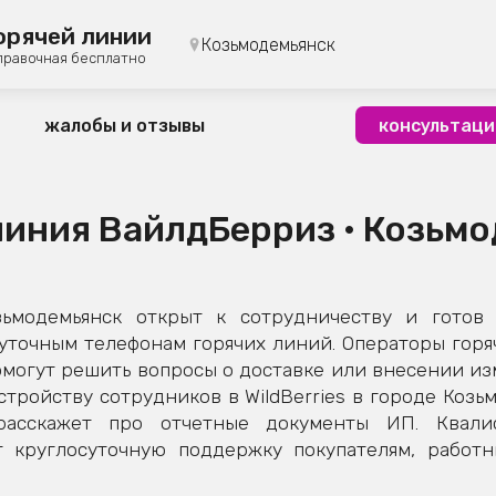
орячей линии
Козьмодемьянск
правочная бесплатно
жалобы и отзывы
консультаци
линия ВайлдБерриз • Козьм
зьмодемьянск открыт к сотрудничеству и готов
суточным телефонам горячих линий. Операторы горя
могут решить вопросы о доставке или внесении изм
тройству сотрудников в WildBerries в городе Козь
расскажет про отчетные документы ИП. Квал
 круглосуточную поддержку покупателям, работ