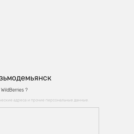
озьмодемьянск
ildBerries ?
ические адреса и прочие персональные данные.