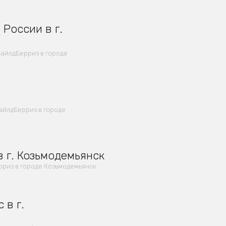
России в г.
ВайлдБерриз в городе
айлдБерриз в городе
 г. Козьмодемьянск
риз в городе Козьмодемьянск:
 в г.