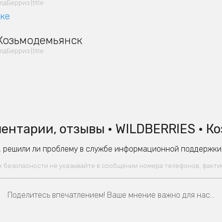
Берриз {title:
вке
 Козьмодемьянск
Берриз {title:
ентарии, отзывы • WILDBERRIES • К
 решили ли проблему в службе информационной поддержки W
ях безопасности не указывайте в сообщении номера телефонов, факт