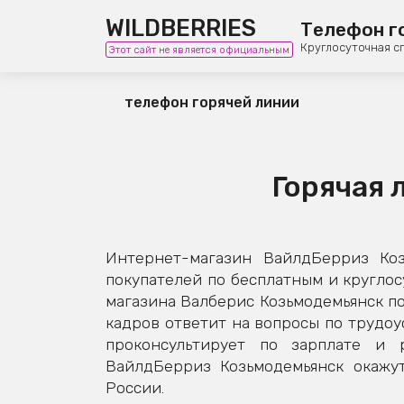
WILDBERRIES
Телефон г
Круглосуточная с
Этот сайт не является официальным
телефон горячей линии
Горячая 
Интернет-магазин ВайлдБерриз Ко
покупателей по бесплатным и кругло
магазина Валберис Козьмодемьянск по
кадров ответит на вопросы по трудоус
проконсультирует по зарплате и 
ВайлдБерриз Козьмодемьянск окажут
России.