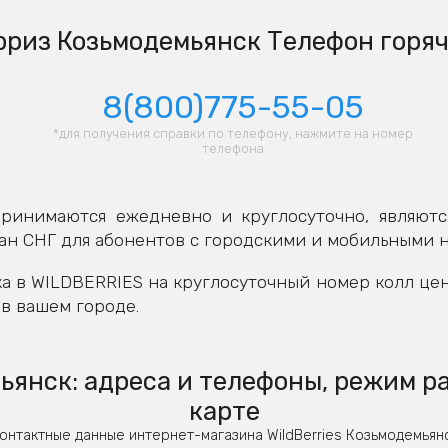
риз Козьмодемьянск Телефон горя
8(800)775-55-05
*для получения справки по телефону, нажмите на номер
телефона
ринимаются ежедневно и круглосуточно, являютс
ан СНГ для абонентов с городскими и мобильными 
а в WILDBERRIES на круглосуточный номер колл це
в вашем городе.
янск: адреса и телефоны, режим р
карте
онтактные данные интернет-магазина WildBerries Козьмодемьян