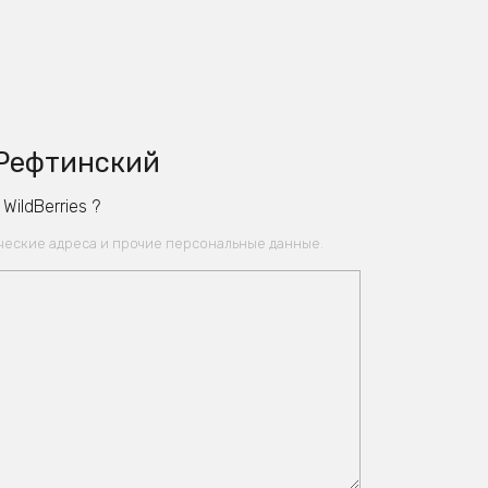
 Рефтинский
ildBerries ?
ические адреса и прочие персональные данные.