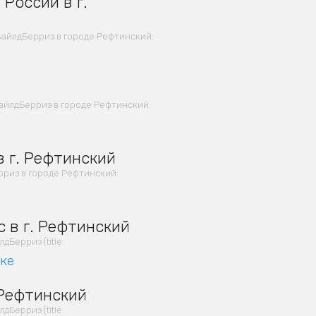
России в г.
айлдБерриз в городе Рефтинский:
айлдБерриз в городе Рефтинский:
 г. Рефтинский
риз в городе Рефтинский:
 в г. Рефтинский
Берриз {title:
вке
 Рефтинский
Берриз {title: