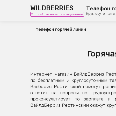
WILDBERRIES
Телефон г
Круглосуточная с
Этот сайт не является официальным
телефон горячей линии
Горяча
Интернет-магазин ВайлдБерриз Рефти
по бесплатным и круглосуточным те
Валберис Рефтинский помогут решит
ответит на вопросы по трудоустро
проконсультирует по зарплате и 
ВайлдБерриз Рефтинский окажут кругл