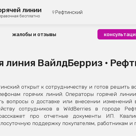
орячей линии
Рефтинский
правочная бесплатно
жалобы и отзывы
консультаци
я линия ВайлдБерриз • Реф
нский открыт к сотрудничеству и готов решить в
лефонам горячих линий. Операторы горячей линии
ь вопросы о доставке или внесении изменений в 
йству сотрудников в WildBerries в городе Рефт
расскажет про отчетные документы ИП. Квал
осуточную поддержку покупателям, работникам и п