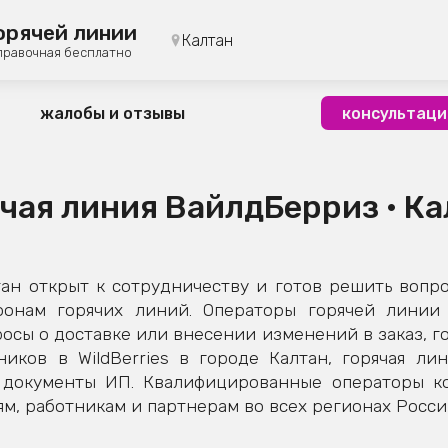
орячей линии
Калтан
правочная бесплатно
жалобы и отзывы
консультаци
чая линия ВайлдБерриз • К
ан открыт к сотрудничеству и готов решить вопро
фонам горячих линий. Операторы горячей линии 
осы о доставке или внесении изменений в заказ, го
иков в WildBerries в городе Калтан, горячая ли
е документы ИП. Квалифицированные операторы к
м, работникам и партнерам во всех регионах Росси