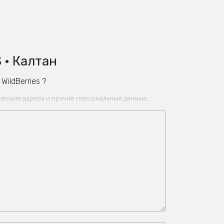
 • Калтан
ildBerries ?
ические адреса и прочие персональные данные.