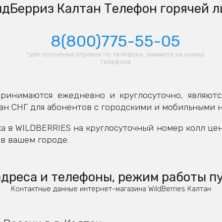
дБерриз Калтан Телефон горячей 
8(800)775-55-05
*для получения справки по телефону, нажмите на номер
телефона
ринимаются ежедневно и круглосуточно, являютс
ан СНГ для абонентов с городскими и мобильными 
а в WILDBERRIES на круглосуточный номер колл це
в вашем городе.
дреса и телефоны, режим работы п
Контактные данные интернет-магазина WildBerries Калтан