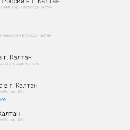
 России в г. Калтан
айлдБерриз в городе Калтан:
айлдБерриз в городе Калтан:
 г. Калтан
риз в городе Калтан:
 в г. Калтан
Берриз {title:
вке
 Калтан
Берриз {title: