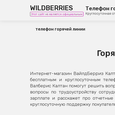
WILDBERRIES
Телефон г
Круглосуточная с
Этот сайт не является официальным
телефон горячей линии
Горя
Интернет-магазин ВайлдБерриз Калт
бесплатным и круглосуточным теле
Валберис Калтан помогут решить вопр
вопросы по трудоустройству сотрудн
зарплате и расскажет про отчетны
круглосуточную поддержку покупателя