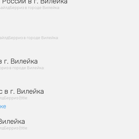
 России в г. Вилейка
айлдБерриз в городе Вилейка:
айлдБерриз в городе Вилейка:
 г. Вилейка
риз в городе Вилейка:
 в г. Вилейка
Берриз {title:
вке
 Вилейка
Берриз {title: