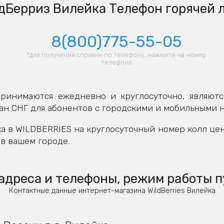
дБерриз Вилейка Телефон горячей 
8(800)775-55-05
*для получения справки по телефону, нажмите на номер
телефона
ринимаются ежедневно и круглосуточно, являютс
ан СНГ для абонентов с городскими и мобильными 
а в WILDBERRIES на круглосуточный номер колл це
в вашем городе.
адреса и телефоны, режим работы п
Контактные данные интернет-магазина WildBerries Вилейка