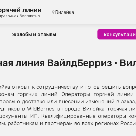
орячей линии
Вилейка
правочная бесплатно
жалобы и отзывы
консультаци
чая линия ВайлдБерриз • Ви
ка открыт к сотрудничеству и готов решить вопр
фонам горячих линий. Операторы горячей линии 
росы о доставке или внесении изменений в заказ,
дников в WildBerries в городе Вилейка, горячая л
 документы ИП. Квалифицированные операторы к
м, работникам и партнерам во всех регионах Росси