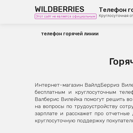
WILDBERRIES
Телефон г
Круглосуточная с
Этот сайт не является официальным
телефон горячей линии
Горя
Интернет-магазин ВайлдБерриз Вилей
бесплатным и круглосуточным теле
Валберис Вилейка помогут решить воп
на вопросы по трудоустройству сотру
зарплате и расскажет про отчетные
круглосуточную поддержку покупателя