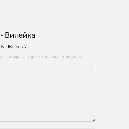
 • Вилейка
ildBerries ?
ические адреса и прочие персональные данные.