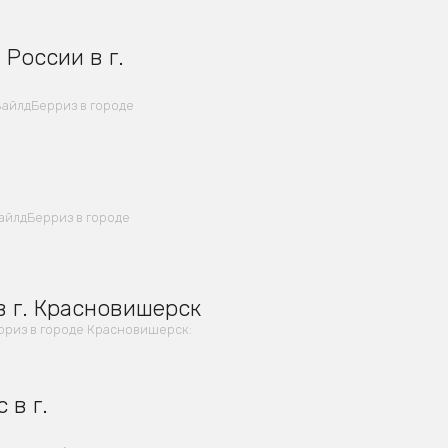
России в г.
ВайлдБерриз в городе
айлдБерриз в городе
в г. Красновишерск
риз в городе Красновишерск:
 в г.