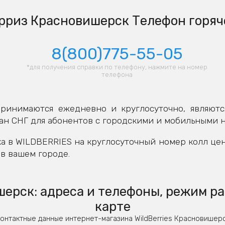
рриз Красновишерск Телефон горяч
8(800)775-55-05
*для получения справки по телефону, нажмите на номер
телефона
ринимаются ежедневно и круглосуточно, являютс
ан СНГ для абонентов с городскими и мобильными 
а в WILDBERRIES на круглосуточный номер колл це
в вашем городе.
ерск: адреса и телефоны, режим ра
карте
онтактные данные интернет-магазина WildBerries Красновишер