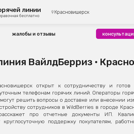
орячей линии
Красновишерск
правочная бесплатно
жалобы и отзывы
консультаци
 линия ВайлдБерриз • Красн
асновишерск открыт к сотрудничеству и готов
суточным телефонам горячих линий. Операторы горя
огут решить вопросы о доставке или внесении изм
стройству сотрудников в WildBerries в городе Крас
расскажет про отчетные документы ИП. Квал
 круглосуточную поддержку покупателям, работн