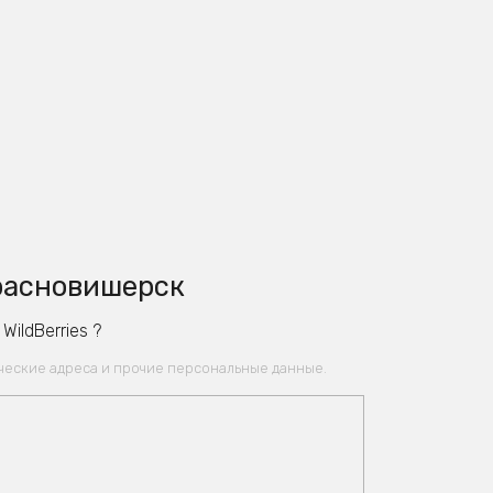
Красновишерск
ildBerries ?
ические адреса и прочие персональные данные.