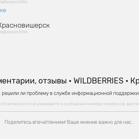
Берриз {title:
вке
 Красновишерск
Берриз {title:
ентарии, отзывы • WILDBERRIES • 
 решили ли проблему в службе информационной поддержки W
ях безопасности не указывайте в сообщении номера телефонов, факт