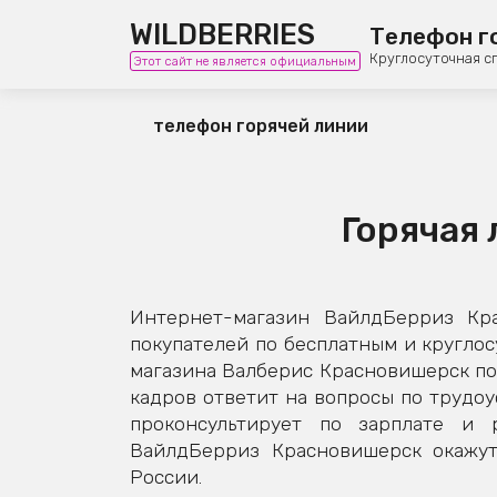
WILDBERRIES
Телефон г
Круглосуточная с
Этот сайт не является официальным
телефон горячей линии
Горячая
Интернет-магазин ВайлдБерриз Кр
покупателей по бесплатным и кругло
магазина Валберис Красновишерск пом
кадров ответит на вопросы по трудоу
проконсультирует по зарплате и 
ВайлдБерриз Красновишерск окажут
России.