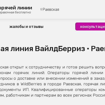
орячей линии
Раевская
правочная бесплатно
жалобы и отзывы
консультаци
ая линия ВайлдБерриз • Ра
кая открыт к сотрудничеству и готов решить вопр
фонам горячих линий. Операторы горячей линии 
просы о доставке или внесении изменений в заказ,
дников в WildBerries в городе Раевская, горячая л
 документы ИП. Квалифицированные операторы ко
м, работникам и партнерам во всех регионах Росси