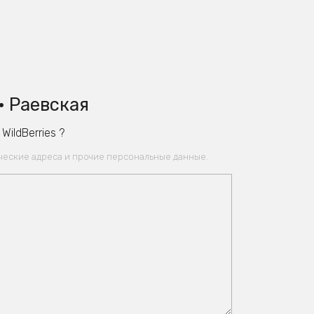
• Раевская
ildBerries ?
ические адреса и прочие персональные данные.