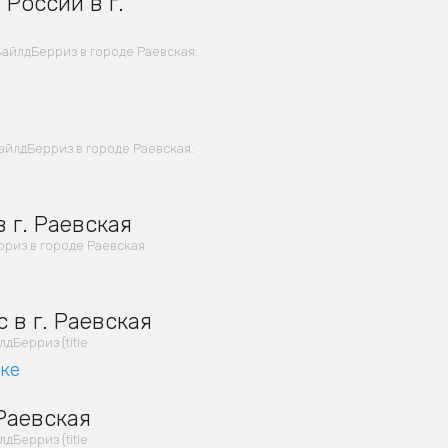
России в г.
айлдБерриз в городе Раевская:
айлдБерриз в городе Раевская:
 г. Раевская
риз в городе Раевская:
 в г. Раевская
Берриз {title:
вке
Раевская
Берриз {title: