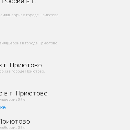
России в г.
ВайлдБерриз в городе Приютово:
айлдБерриз в городе Приютово:
в г. Приютово
риз в городе Приютово:
 в г. Приютово
Берриз {title:
вке
 Приютово
Берриз {title: