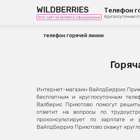
WILDBERRIES
Телефон г
Круглосуточная с
Этот сайт не является официальным
телефон горячей линии
Горяч
Интернет-магазин ВайлдБерриз Приют
бесплатным и круглосуточным теле
Валберис Приютово помогут решить 
ответит на вопросы по трудоустро
проконсультирует по зарплате и 
ВайлдБерриз Приютово окажут кругло