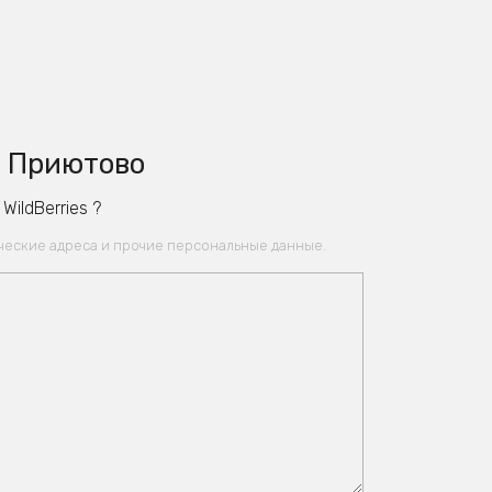
• Приютово
ildBerries ?
ические адреса и прочие персональные данные.