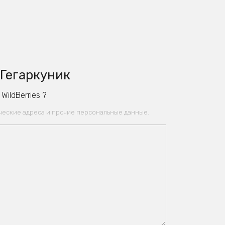
 Гегаркуник
ildBerries ?
ические адреса и прочие персональные данные.