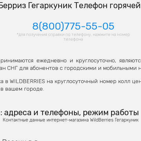
ерриз Гегаркуник Телефон горячей
8(800)775-55-05
*для получения справки по телефону, нажмите на номер
телефона
ринимаются ежедневно и круглосуточно, являютс
ан СНГ для абонентов с городскими и мобильными 
а в WILDBERRIES на круглосуточный номер колл це
в вашем городе.
: адреса и телефоны, режим работы 
Контактные данные интернет-магазина WildBerries Гегаркуник