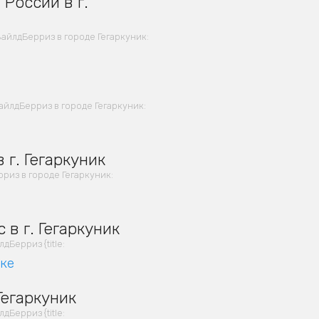
России в г.
айлдБерриз в городе Гегаркуник:
йлдБерриз в городе Гегаркуник:
г. Гегаркуник
из в городе Гегаркуник:
в г. Гегаркуник
Берриз {title:
вке
Гегаркуник
Берриз {title: