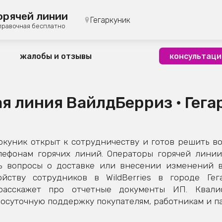
орячей линии
Гегаркуник
правочная бесплатно
жалобы и отзывы
консультаци
ая линия ВайлдБерриз • Гега
куник открыт к сотрудничеству и готов решить в
лефонам горячих линий. Операторы горячей линии
ь вопросы о доставке или внесении изменений в 
йству сотрудников в WildBerries в городе Гега
расскажет про отчетные документы ИП. Квал
осуточную поддержку покупателям, работникам и па