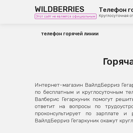
WILDBERRIES
Телефон г
Круглосуточная с
Этот сайт не является официальным
телефон горячей линии
Горяч
Интернет-магазин ВайлдБерриз Гегар
по бесплатным и круглосуточным те
Валберис Гегаркуник помогут решит
ответит на вопросы по трудоустро
проконсультирует по зарплате и 
ВайлдБерриз Гегаркуник окажут кругл