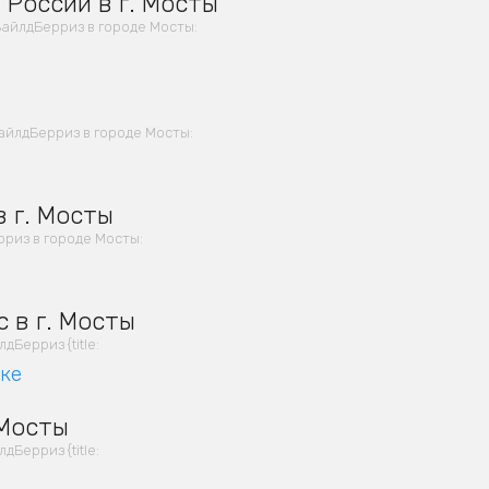
 России в г. Мосты
айлдБерриз в городе Мосты:
айлдБерриз в городе Мосты:
 г. Мосты
риз в городе Мосты:
 в г. Мосты
Берриз {title:
вке
 Мосты
Берриз {title: