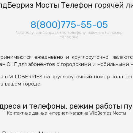
лдБерриз Мосты Телефон горячей л
8(800)775-55-05
*для получения справки по телефону, нажмите на номер
телефона
ринимаются ежедневно и круглосуточно, являютс
ан СНГ для абонентов с городскими и мобильными 
а в WILDBERRIES на круглосуточный номер колл це
в вашем городе.
дреса и телефоны, режим работы пу
Контактные данные интернет-магазина WildBerries Мосты