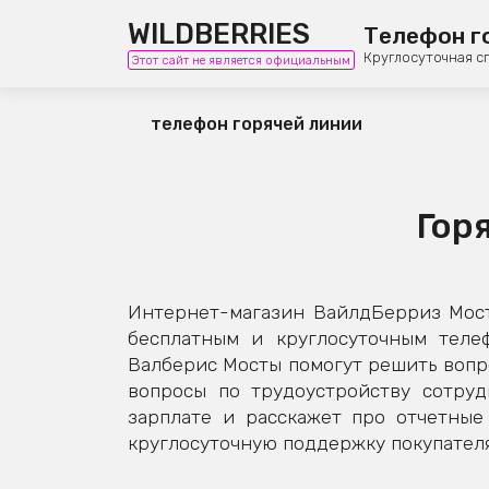
WILDBERRIES
Телефон г
Круглосуточная с
Этот сайт не является официальным
телефон горячей линии
Гор
Интернет-магазин ВайлдБерриз Мост
бесплатным и круглосуточным теле
Валберис Мосты помогут решить вопро
вопросы по трудоустройству сотруд
зарплате и расскажет про отчетны
круглосуточную поддержку покупателя