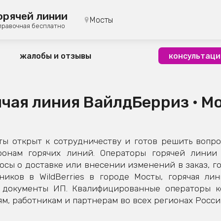
орячей линии
Мосты
правочная бесплатно
жалобы и отзывы
консультаци
ячая линия ВайлдБерриз • М
ы открыт к сотрудничеству и готов решить вопро
фонам горячих линий. Операторы горячей линии 
сы о доставке или внесении изменений в заказ, го
ников в WildBerries в городе Мосты, горячая лин
е документы ИП. Квалифицированные операторы 
м, работникам и партнерам во всех регионах Росси