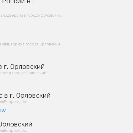
России в г.
айлдБерриз в городе Орловский:
айлдБерриз в городе Орловский:
 г. Орловский
риз в городе Орловский:
 в г. Орловский
Берриз {title:
вке
 Орловский
Берриз {title: