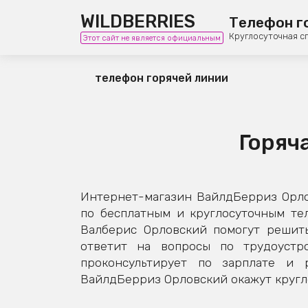
WILDBERRIES
Телефон г
Круглосуточная с
Этот сайт не является официальным
телефон горячей линии
Горяч
Интернет-магазин ВайлдБерриз Орло
по бесплатным и круглосуточным те
Валберис Орловский помогут решить
ответит на вопросы по трудоустро
проконсультирует по зарплате и 
ВайлдБерриз Орловский окажут кругло