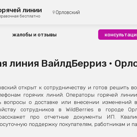
орячей линии
Орловский
правочная бесплатно
жалобы и отзывы
консультаци
ая линия ВайлдБерриз • Орл
вский открыт к сотрудничеству и готов решить во
лефонам горячих линий. Операторы горячей линии
 вопросы о доставке или внесении изменений в 
йству сотрудников в WildBerries в городе Орл
расскажет про отчетные документы ИП. Квал
суточную поддержку покупателям, работникам и па