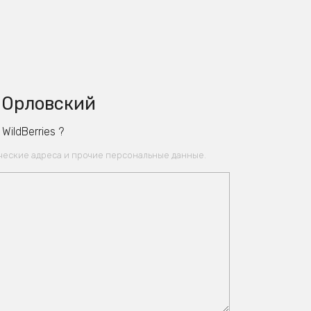
• Орловский
ildBerries ?
ические адреса и прочие персональные данные.