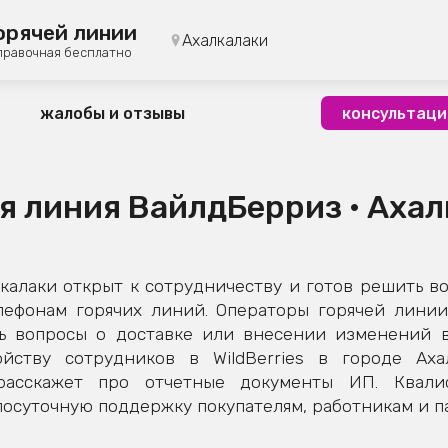
орячей линии
Ахалкалаки
правочная бесплатно
жалобы и отзывы
консультаци
я линия ВайлдБерриз • Аха
алаки открыт к сотрудничеству и готов решить в
лефонам горячих линий. Операторы горячей линии
ь вопросы о доставке или внесении изменений в 
йству сотрудников в WildBerries в городе Ахал
расскажет про отчетные документы ИП. Квал
осуточную поддержку покупателям, работникам и па