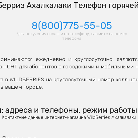
ерриз Ахалкалаки Телефон горяче
8(800)775-55-05
*для получения справки по телефону, нажмите на номер
телефона
ринимаются ежедневно и круглосуточно, являютс
ан СНГ для абонентов с городскими и мобильными 
а в WILDBERRIES на круглосуточный номер колл це
в вашем городе.
 адреса и телефоны, режим работы
Контактные данные интернет-магазина WildBerries Ахалкалаки