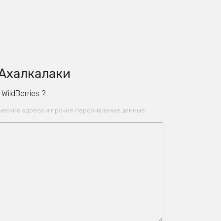
 Ахалкалаки
ildBerries ?
ические адреса и прочие персональные данные.