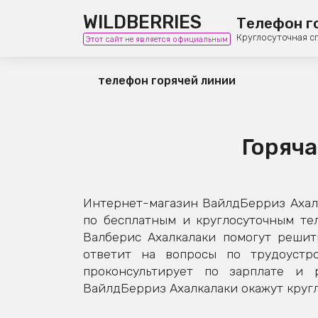
WILDBERRIES
Телефон г
Круглосуточная с
Этот сайт не является официальным
телефон горячей линии
Горяча
Интернет-магазин ВайлдБерриз Ахалк
по бесплатным и круглосуточным те
Валберис Ахалкалаки помогут решит
ответит на вопросы по трудоустро
проконсультирует по зарплате и 
ВайлдБерриз Ахалкалаки окажут кругл