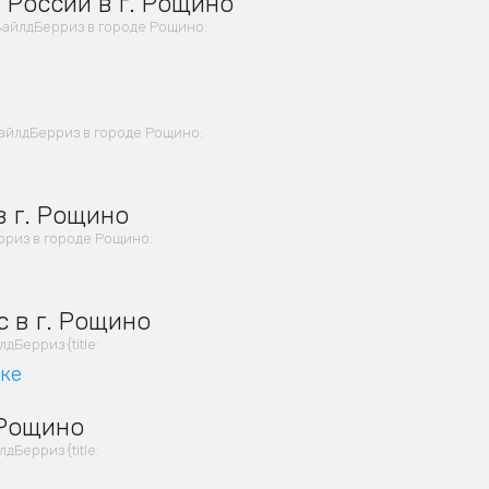
 России в г. Рощино
айлдБерриз в городе Рощино:
айлдБерриз в городе Рощино:
 г. Рощино
риз в городе Рощино:
 в г. Рощино
Берриз {title:
вке
 Рощино
Берриз {title: