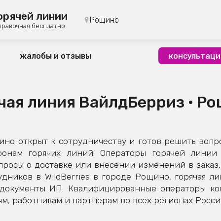
орячей линии
Рощино
правочная бесплатно
жалобы и отзывы
консультаци
чая линия ВайлдБерриз • Р
но открыт к сотрудничеству и готов решить вопро
фонам горячих линий. Операторы горячей линии 
росы о доставке или внесении изменений в заказ, 
дников в WildBerries в городе Рощино, горячая л
е документы ИП. Квалифицированные операторы к
м, работникам и партнерам во всех регионах Росси