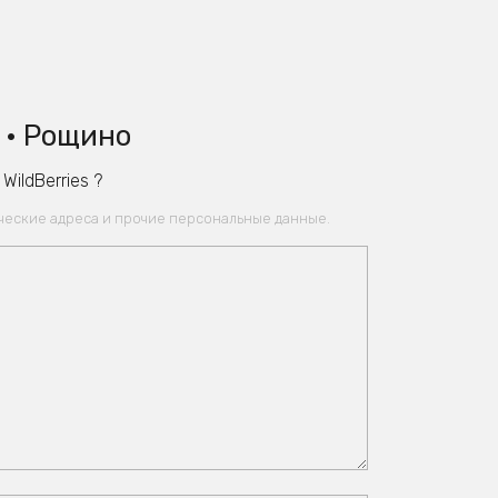
 • Рощино
ildBerries ?
ические адреса и прочие персональные данные.