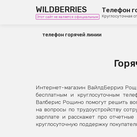
WILDBERRIES
Телефон г
Круглосуточная с
Этот сайт не является официальным
телефон горячей линии
Горя
Интернет-магазин ВайлдБерриз Рощи
бесплатным и круглосуточным теле
Валберис Рощино помогут решить воп
на вопросы по трудоустройству сотру
зарплате и расскажет про отчетны
круглосуточную поддержку покупателя