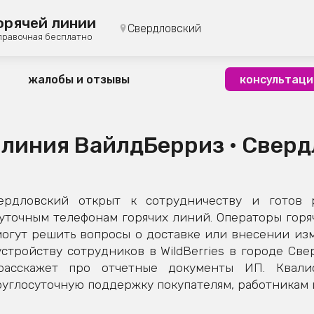
орячей линии
Свердловский
правочная бесплатно
жалобы и отзывы
консультаци
 линия ВайлдБерриз • Свер
ердловский открыт к сотрудничеству и готов
суточным телефонам горячих линий. Операторы горя
огут решить вопросы о доставке или внесении изме
стройству сотрудников в WildBerries в городе Све
расскажет про отчетные документы ИП. Квал
глосуточную поддержку покупателям, работникам и