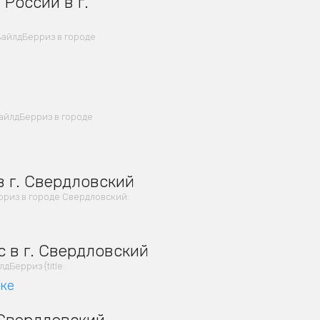
России в г.
ВайлдБерриз в городе
айлдБерриз в городе
 г. Свердловский
риз в городе Свердловский:
 в г. Свердловский
Берриз {title:
вке