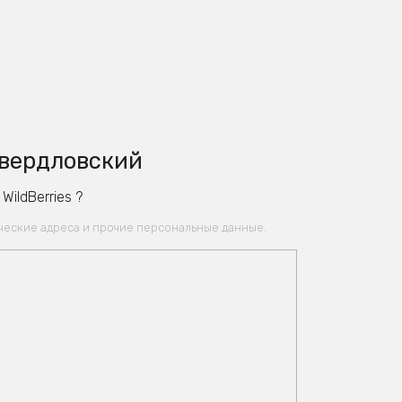
Свердловский
ildBerries ?
ические адреса и прочие персональные данные.