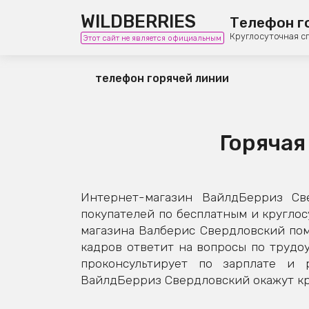
WILDBERRIES
Телефон г
Круглосуточная с
Этот сайт не является официальным
телефон горячей линии
Горячая
Интернет-магазин ВайлдБерриз Св
покупателей по бесплатным и кругло
магазина Валберис Свердловский пом
кадров ответит на вопросы по трудоу
проконсультирует по зарплате и 
ВайлдБерриз Свердловский окажут кру