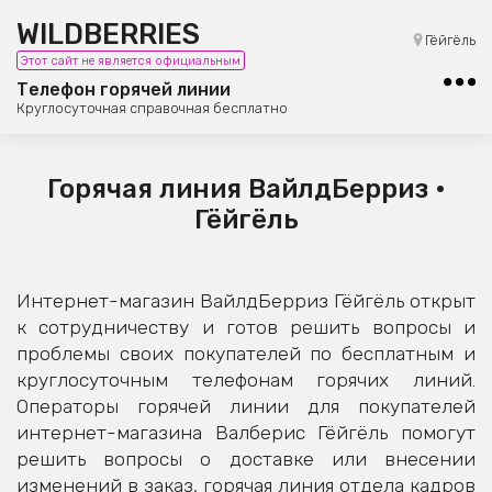
WILDBERRIES
8 (800) 101-42-23
Гёйгёль
Этот сайт не является официальным
Бесплатная юридическая консультация
Телефон горячей линии
Круглосуточная справочная бесплатно
Горячая линия ВайлдБерриз •
Гёйгёль
Интернет-магазин ВайлдБерриз Гёйгёль открыт
к сотрудничеству и готов решить вопросы и
проблемы своих покупателей по бесплатным и
круглосуточным телефонам горячих линий.
Операторы горячей линии для покупателей
интернет-магазина Валберис Гёйгёль помогут
решить вопросы о доставке или внесении
изменений в заказ, горячая линия отдела кадров