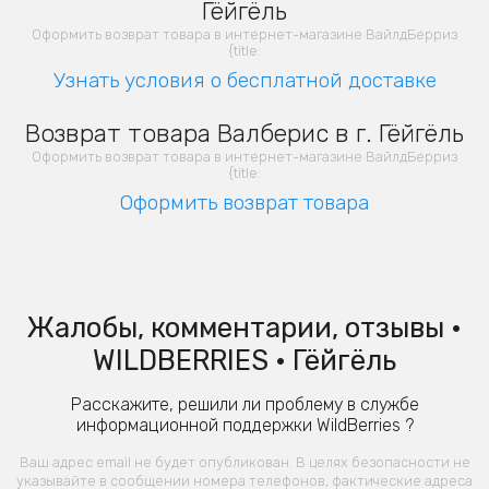
Гёйгёль
Оформить возврат товара в интернет-магазине ВайлдБерриз
{title:
Узнать условия о бесплатной доставке
Возврат товара Валберис в г. Гёйгёль
Оформить возврат товара в интернет-магазине ВайлдБерриз
{title:
Оформить возврат товара
Жалобы, комментарии, отзывы •
WILDBERRIES • Гёйгёль
Расскажите, решили ли проблему в службе
информационной поддержки WildBerries ?
Ваш адрес email не будет опубликован. В целях безопасности не
указывайте в сообщении номера телефонов, фактические адреса