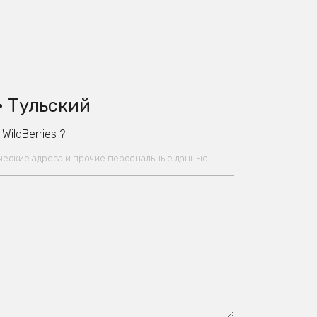
• Тульский
ildBerries ?
ические адреса и прочие персональные данные.