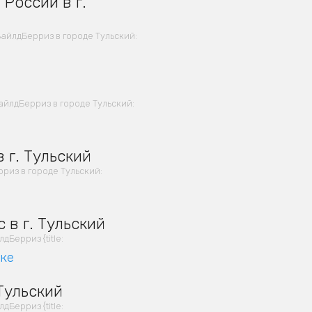
России в г.
айлдБерриз в городе Тульский:
йлдБерриз в городе Тульский:
 г. Тульский
из в городе Тульский:
 в г. Тульский
Берриз {title:
вке
Тульский
Берриз {title: