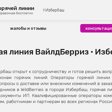
орячей линии
Избербаш
правочная бесплатно
жалобы и отзывы
консультаци
ая линия ВайлдБерриз • Из
баш открыт к сотрудничеству и готов решить вопр
фонам горячих линий. Операторы горячей линии 
просы о доставке или внесении изменений в заказ,
дников в WildBerries в городе Избербаш, горячая л
 документы ИП. Квалифицированные операторы ко
м, работникам и партнерам во всех регионах Росси