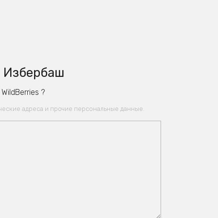
• Избербаш
ildBerries ?
ические адреса и прочие персональные данные.