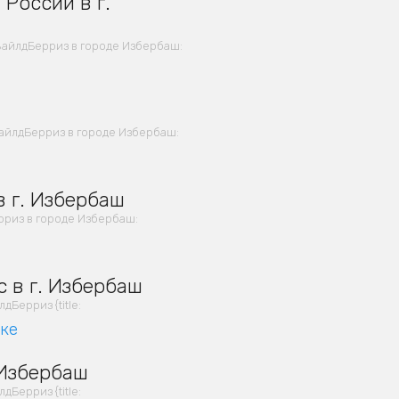
России в г.
ВайлдБерриз в городе Избербаш:
айлдБерриз в городе Избербаш:
 г. Избербаш
риз в городе Избербаш:
 в г. Избербаш
Берриз {title:
вке
 Избербаш
Берриз {title: