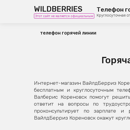
WILDBERRIES
Телефон г
Круглосуточная с
Этот сайт не является официальным
телефон горячей линии
Горяч
Интернет-магазин ВайлдБерриз Корен
бесплатным и круглосуточным теле
Валберис Кореновск помогут решить
ответит на вопросы по трудоустро
проконсультирует по зарплате и 
ВайлдБерриз Кореновск окажут кругло