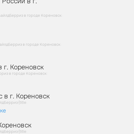
России в г.
айлдБерриз в городе Кореновск:
айлдБерриз в городе Кореновск:
 г. Кореновск
риз в городе Кореновск:
 в г. Кореновск
Берриз {title:
вке
 Кореновск
Берриз {title: