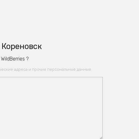
 Кореновск
ildBerries ?
ические адреса и прочие персональные данные.